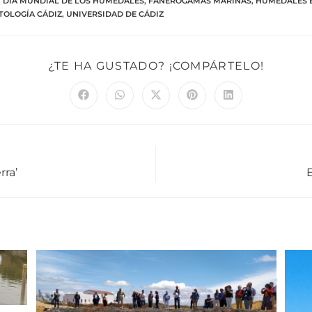
,
DÍA MUNDIAL DE LOS HUMEDALES
,
FANERÓGAMAS MARINAS
,
HUMEDALES 
TOLOGÍA CÁDIZ
,
UNIVERSIDAD DE CÁDIZ
¿TE HA GUSTADO? ¡COMPÁRTELO!
rra’