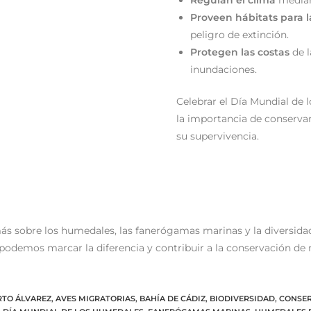
Regulan el clima
median
Proveen hábitats para l
peligro de extinción.
Protegen las costas
de l
inundaciones.
Celebrar el Día Mundial de 
la importancia de conservar
su supervivencia.
s sobre los humedales, las fanerógamas marinas y la diversidad
 podemos marcar la diferencia y contribuir a la conservación de 
RTO ÁLVAREZ
,
AVES MIGRATORIAS
,
BAHÍA DE CÁDIZ
,
BIODIVERSIDAD
,
CONSER