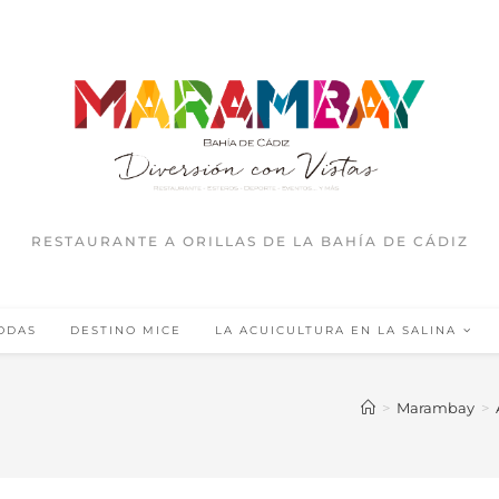
RESTAURANTE A ORILLAS DE LA BAHÍA DE CÁDIZ
ODAS
DESTINO MICE
LA ACUICULTURA EN LA SALINA
>
Marambay
>