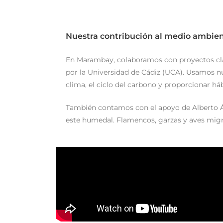
Nuestra contribución al medio ambie
En Marambay, colaboramos con proyectos clav
por la Universidad de Cádiz (UCA). Usamos nue
clima, el ciclo del carbono y proporcionar h
También contamos con el apoyo de Alberto Álv
este humedal. Flamencos, garzas y aves migr