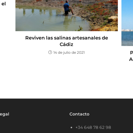
 el
Reviven las salinas artesanales de
Cádiz
P
14 de julio de 2021
A
Legal
Contacto
+34 648 78 62 98