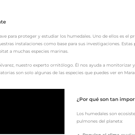
nte
e para proteger y estudiar los humedales. Uno de ellos es el p
stras instalaciones como base para sus investigaciones. Estas pl
ábitat a muchas especies marinas.
arez, nuestro experto ornitólogo. Él nos ayuda a monitorizar y
atorias son solo algunas de las especies que puedes ver en Mar
¿Por qué son tan impor
Los humedales son ecosist
pulmones del planeta: